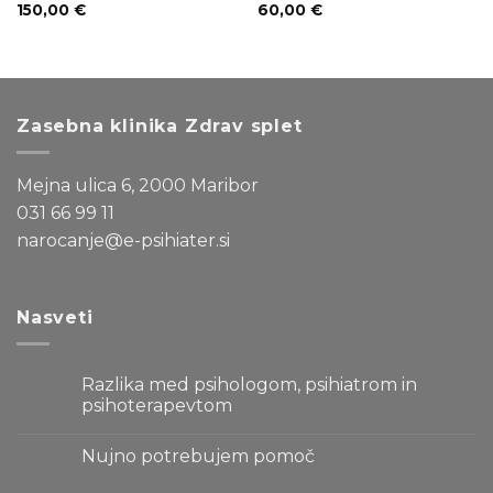
150,00
€
60,00
€
Zasebna klinika Zdrav splet
Mejna ulica 6, 2000 Maribor
031 66 99 11
narocanje@e-psihiater.si
Nasveti
Razlika med psihologom, psihiatrom in
psihoterapevtom
Ni
komentarjev
Nujno potrebujem pomoč
na
Razlika
Ni
med